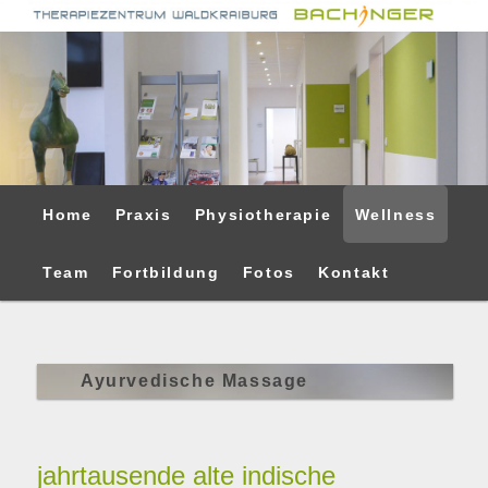
Physiotherapie und Ergotherapie in Waldkraiburg
Therapiezentrum Bachinger
Hauptmenü
Home
Praxis
Physiotherapie
Wellness
Zum
Zum
Inhalt
sekundären
Team
Fortbildung
Fotos
Kontakt
wechseln
Inhalt
wechseln
Ayurvedische Massage
jahrtausende alte indische